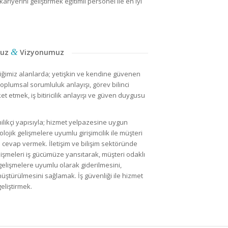
iyerini geliştirmek eğitimli personel ile en iyi
&
muz
Vizyonumuz
iğimiz alanlarda; yetişkin ve kendine güvenen
 toplumsal sorumluluk anlayışı, görev bilinci
et etmek, iş bitiricilik anlayışı ve güven duygusu
ilikçi yapısıyla; hizmet yelpazesine uygun
olojik gelişmelere uyumlu girişimcilik ile müşteri
a cevap vermek. İletişim ve bilişim sektöründe
işmeleri iş gücümüze yansıtarak, müşteri odaklı
 gelişmelere uyumlu olarak giderilmesini,
üştürülmesini sağlamak. İş güvenliği ile hizmet
geliştirmek.