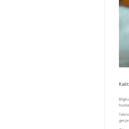
Kali
Bilgi
hizme
Tekno
gerçe