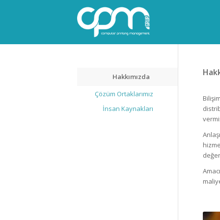
Hak
Hakkımızda
Çözüm Ortaklarımız
Biliş
distr
İnsan Kaynakları
vermi
Anlaş
hizme
değer
Amacı
maliy