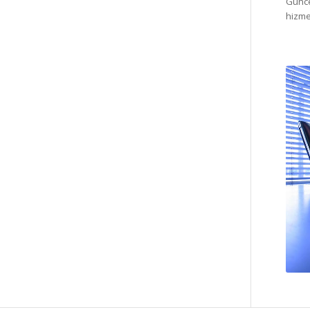
Günce
hizme