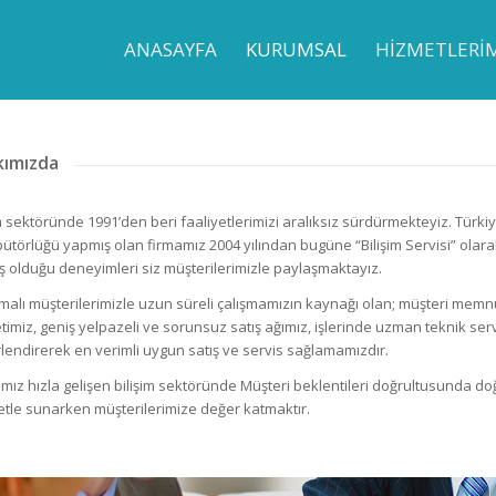
ANASAYFA
KURUMSAL
HİZMETLERİ
kımızda
im sektöründe 1991’den beri faaliyetlerimizi aralıksız sürdürmekteyiz. Türkiy
ibütörlüğü yapmış olan firmamız 2004 yılından bugüne “Bilişim Servisi” olara
ş olduğu deneyimleri siz müşterilerimizle paylaşmaktayız.
malı müşterilerimizle uzun süreli çalışmamızın kaynağı olan; müşteri memnun
timiz, geniş yelpazeli ve sorunsuz satış ağımız, işlerinde uzman teknik serv
lendirerek en verimli uygun satış ve servis sağlamamızdır.
mız hızla gelişen bilişim sektöründe Müşteri beklentileri doğrultusunda do
etle sunarken müşterilerimize değer katmaktır.