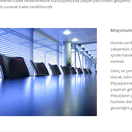
llenen kalite hedeflerimizle Kuruluşumuzda çalışan personelin gelişimini, kar
ti sunmak Kalite hedefimizdir.
Misyonu
Hizmet verd
çalışanıyla,
içinde harek
vermek.
Genç ve yen
olarak, tekn
ihtiyaçların
yaşanan gel
ihtiyaçların
hizmete dön
güvenliğini 